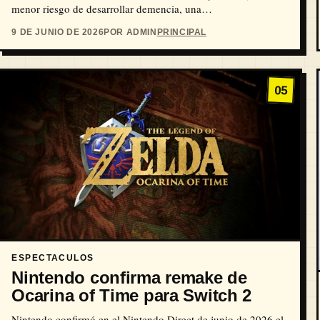
menor riesgo de desarrollar demencia, una…
9 DE JUNIO DE 2026
POR ADMIN
PRINCIPAL
05
ESPECTACULOS
Nintendo confirma remake de
Ocarina of Time para Switch 2
Nintendo confirmó en el Nintendo Direct de junio de 2026 el