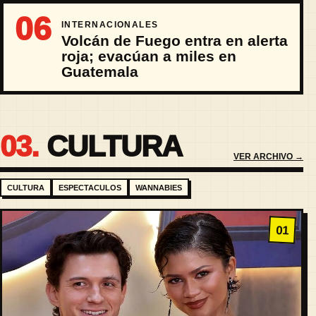
06
INTERNACIONALES
Volcán de Fuego entra en alerta
roja; evacúan a miles en
Guatemala
03.
CULTURA
VER ARCHIVO →
CULTURA
ESPECTACULOS
WANNABIES
01