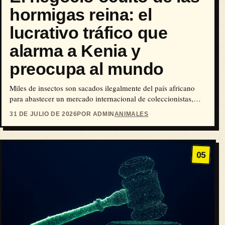
hormigas reina: el
lucrativo tráfico que
alarma a Kenia y
preocupa al mundo
Miles de insectos son sacados ilegalmente del país africano
para abastecer un mercado internacional de coleccionistas,
mientras expertos advierten sobre el impacto ecológico y…
31 DE JULIO DE 2026
POR ADMIN
ANIMALES
05