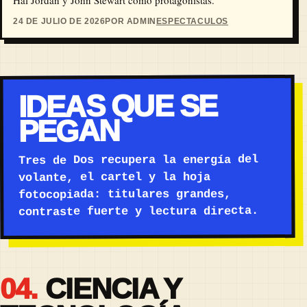
24 DE JULIO DE 2026
POR ADMIN
ESPECTACULOS
IDEAS QUE SE
PEGAN
Tres de Dos recupera la energía del
volante, el cartel y la hoja
fotocopiada: titulares grandes,
contraste fuerte y lectura directa.
04.
CIENCIA Y