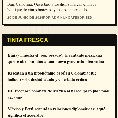
Baja California, Querétaro y Coahuila marcan el mapa
boutique de vinos honestos y menos intervenidos.
20 DE JUNIO DE 2026
POR ADMIN
UNCATEGORIZED
TINTA FRESCA
Emjay impulsa el ‘pop pesado’: la cantante mexicana
quiere abrir camino a una nueva generación femenina
Rescatan a un hipopótamo bebé en Colombia: fue
hallado solo, deshidratado y en estado crítico
EU reconoce combate de México al narco, pero pide más
acciones
México y Perú reanudan relaciones diplomáticas: ¿qué
significa el acuerdo?