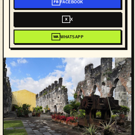
FACEBOOK
FB
X
X
WHATSAPP
WA