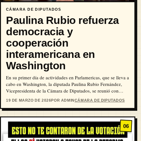
CÁMARA DE DIPUTADOS
Paulina Rubio refuerza
democracia y
cooperación
interamericana en
Washington
En su primer día de actividades en Parlamericas, que se lleva a
cabo en Washington, la diputada Paulina Rubio Fernández,
Vicepresidenta de la Cámara de Diputados, se reunió con
parlamentarios de más de veinte países del hemisferio
19 DE MARZO DE 2026
POR ADMIN
CÁMARA DE DIPUTADOS
occidental para discutir cómo fortalecer la participación de la
sociedad civil y construir resiliencia democrática en la región.
06