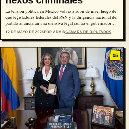
nexos criminales
La tensión política en México volvió a subir de nivel luego de
que legisladores federales del PAN y la dirigencia nacional del
partido anunciaran una ofensiva legal contra el gobernador
con licencia de Sinaloa, Rubén Rocha Moya, tras los
12 DE MAYO DE 2026
POR ADMIN
CÁMARA DE DIPUTADOS
señalamientos sobre presuntos vínculos entre funcionarios
estatales y el crimen organizado.
05