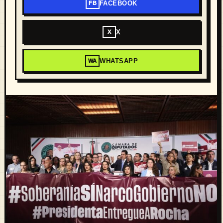
FACEBOOK
FB
X
X
WHATSAPP
WA