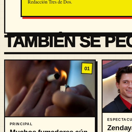
Redacción Tres de Dos.
TAMBIÉN SE PE
01
ESPECTAC
PRINCIPAL
Zenday