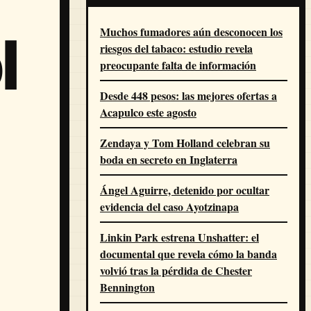
Muchos fumadores aún desconocen los
l
riesgos del tabaco: estudio revela
preocupante falta de información
Desde 448 pesos: las mejores ofertas a
Acapulco este agosto
Zendaya y Tom Holland celebran su
boda en secreto en Inglaterra
Ángel Aguirre, detenido por ocultar
evidencia del caso Ayotzinapa
Linkin Park estrena Unshatter: el
documental que revela cómo la banda
volvió tras la pérdida de Chester
Bennington