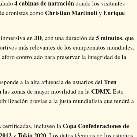
4 cabinas de narración
talado
donde los visitantes
Christian Martinoli
Enrique
 de cronistas como
y
3D
5 minutos
a inmersiva en
, con una duración de
, que
portivos más relevantes de los campeonatos mundiales.
 aforo controlado para preservar la integridad de la
Tren
sponde a la alta afluencia de usuarios del
CDMX
n las zonas de mayor movilidad en la
. Este
ibilización previas a la justa mundialista que tendrá a
Copa Confederaciones de
 certificadas, incluyen la
2012
Tokio 2020
y
. Los datos técnicos de los estadios