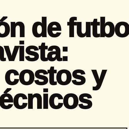
ón de futbo
vista:
 costos y
técnicos