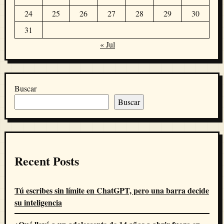
24
25
26
27
28
29
30
31
« Jul
Buscar
Buscar
Recent Posts
Tú escribes sin límite en ChatGPT, pero una barra decide
su inteligencia