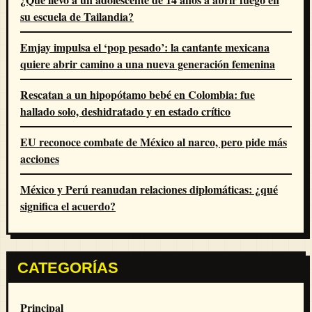
su escuela de Tailandia?
Emjay impulsa el ‘pop pesado’: la cantante mexicana
quiere abrir camino a una nueva generación femenina
Rescatan a un hipopótamo bebé en Colombia: fue
hallado solo, deshidratado y en estado crítico
EU reconoce combate de México al narco, pero pide más
acciones
México y Perú reanudan relaciones diplomáticas: ¿qué
significa el acuerdo?
CATEGORÍAS
Principal