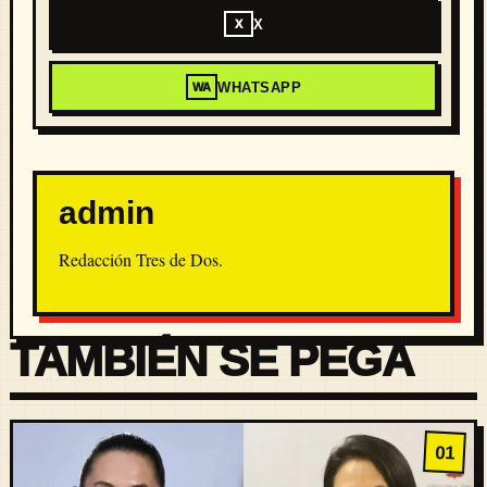
X
X
WHATSAPP
WA
admin
Redacción Tres de Dos.
TAMBIÉN SE PEGA
01