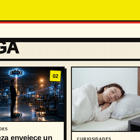
GA
02
DES
za envejece un
CURIOSIDADES