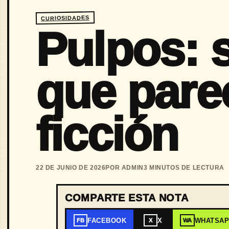
CURIOSIDADES
Pulpos: s
que pare
ficción
22 DE JUNIO DE 2026
POR ADMIN
3 MINUTOS DE LECTURA
COMPARTE ESTA NOTA
FACEBOOK
X
WHATSA
FB
X
WA