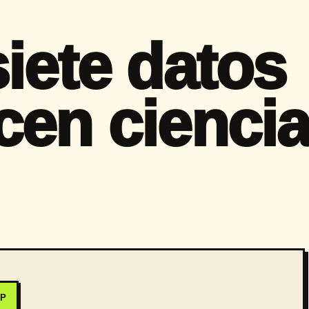
iete datos
cen cienci
PP