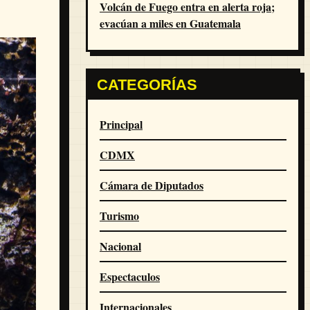
Volcán de Fuego entra en alerta roja;
evacúan a miles en Guatemala
CATEGORÍAS
Principal
CDMX
Cámara de Diputados
Turismo
Nacional
Espectaculos
Internacionales