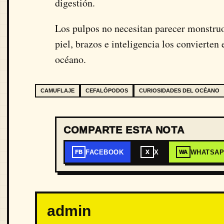
digestión.
Los pulpos no necesitan parecer monstruos
piel, brazos e inteligencia los convierte
océano.
CAMUFLAJE
CEFALÓPODOS
CURIOSIDADES DEL OCÉANO
COMPARTE ESTA NOTA
FACEBOOK
X
WHATSA
FB
X
WA
admin