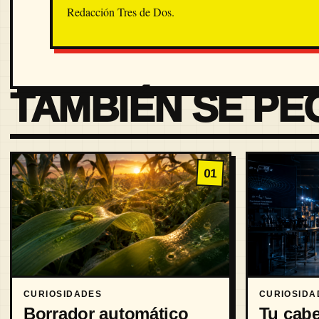
Redacción Tres de Dos.
TAMBIÉN SE PE
01
CURIOSIDADES
CURIOSIDA
Borrador automático
Tu cabe