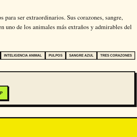
 para ser extraordinarios. Sus corazones, sangre,
n en uno de los animales más extraños y admirables del
INTELIGENCIA ANIMAL
PULPOS
SANGRE AZUL
TRES CORAZONES
PP