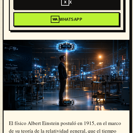
X
X
WHATSAPP
WA
El físico Albert Einstein postuló en 1915, en el marco
de su teoría de la relatividad general, que el tiempo