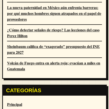
La nueva paternidad en México aún enfrenta barreras:
por qué muchos hombres siguen atrapados en el papel de
proveedores
¿Cómo detectar señales de riesgo? Las lecciones del caso
Perez Hilton
Sheinbaum califica de “exagerado” presupuesto del INE
para 2027
Volcán de Fuego entra en alerta roja; evacúan a miles en
Guatemala
CATEGORÍAS
Principal