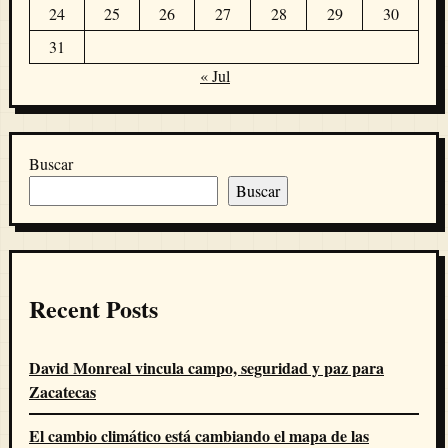
24
25
26
27
28
29
30
31
« Jul
Buscar
Buscar
Recent Posts
David Monreal vincula campo, seguridad y paz para
Zacatecas
El cambio climático está cambiando el mapa de las