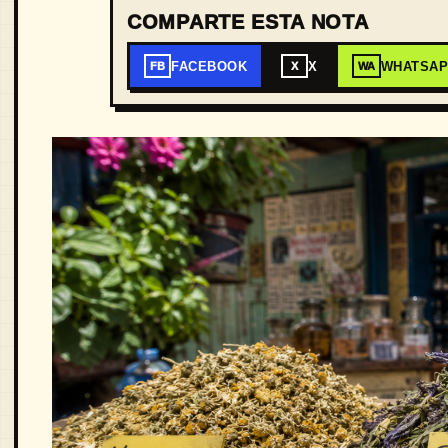
COMPARTE ESTA NOTA
FACEBOOK
X
WHATSA
FB
X
WA