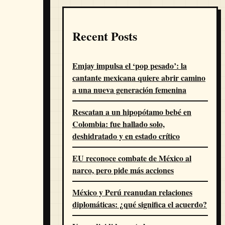
Recent Posts
Emjay impulsa el ‘pop pesado’: la
cantante mexicana quiere abrir camino
a una nueva generación femenina
Rescatan a un hipopótamo bebé en
Colombia: fue hallado solo,
deshidratado y en estado crítico
EU reconoce combate de México al
narco, pero pide más acciones
México y Perú reanudan relaciones
diplomáticas: ¿qué significa el acuerdo?