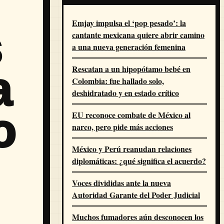
Emjay impulsa el ‘pop pesado’: la
s
cantante mexicana quiere abrir camino
a una nueva generación femenina
Rescatan a un hipopótamo bebé en
a
Colombia: fue hallado solo,
deshidratado y en estado crítico
o
EU reconoce combate de México al
narco, pero pide más acciones
México y Perú reanudan relaciones
diplomáticas: ¿qué significa el acuerdo?
Voces divididas ante la nueva
Autoridad Garante del Poder Judicial
Muchos fumadores aún desconocen los