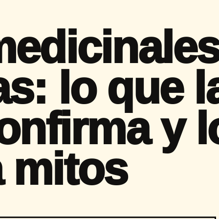
medicinale
s: lo que l
onfirma y l
 mitos