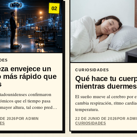
02
DES
za envejece un
CURIOSIDADES
o más rápido que
Qué hace tu cuer
s
mientras duermes
stadounidenses confirmaron
El sueño mueve al cerebro por e
tómicos que el tiempo pasa
cambia respiración, ritmo cardi
mayor altura, tal como predijo
temperatura.
 DE 2026
POR ADMIN
22 DE JUNIO DE 2026
POR ADM
ES
CURIOSIDADES