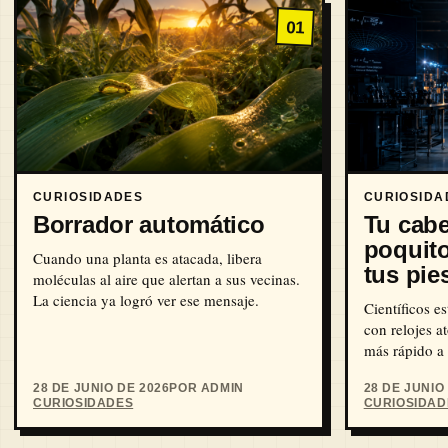
01
CURIOSIDADES
CURIOSIDA
Borrador automático
Tu cabe
poquit
Cuando una planta es atacada, libera
tus pie
moléculas al aire que alertan a sus vecinas.
La ciencia ya logró ver ese mensaje.
Científicos e
con relojes a
más rápido a 
Einstein.
28 DE JUNIO DE 2026
POR ADMIN
28 DE JUNIO
CURIOSIDADES
CURIOSIDAD