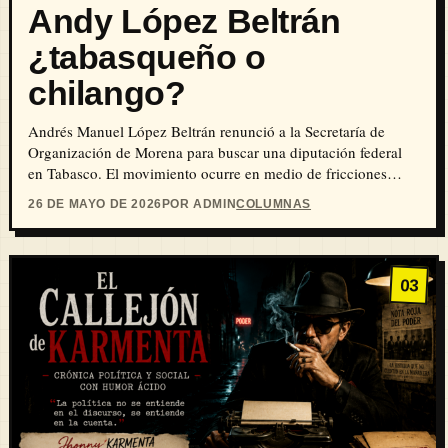
Andy López Beltrán
¿tabasqueño o
chilango?
Andrés Manuel López Beltrán renunció a la Secretaría de
Organización de Morena para buscar una diputación federal
en Tabasco. El movimiento ocurre en medio de fricciones
internas con la dirigencia del partido, expedientes judiciales
26 DE MAYO DE 2026
POR ADMIN
COLUMNAS
abiertos y un marcado desplome electoral del oficialismo en
los recientes comicios municipales de Durango y Veracruz.
03