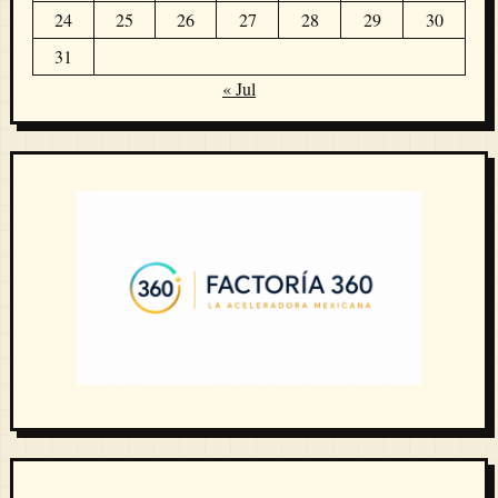
24
25
26
27
28
29
30
31
« Jul