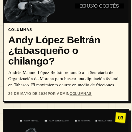
COLUMNAS
Andy López Beltrán
¿tabasqueño o
chilango?
Andrés Manuel López Beltrán renunció a la Secretaría de
Organización de Morena para buscar una diputación federal
en Tabasco. El movimiento ocurre en medio de fricciones
internas con la dirigencia del partido, expedientes judiciales
26 DE MAYO DE 2026
POR ADMIN
COLUMNAS
abiertos y un marcado desplome electoral del oficialismo en
los recientes comicios municipales de Durango y Veracruz.
03