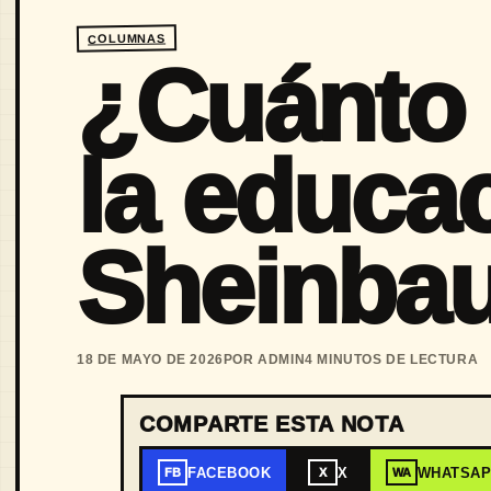
COLUMNAS
¿Cuánto 
la educa
Sheinba
18 DE MAYO DE 2026
POR ADMIN
4 MINUTOS DE LECTURA
COMPARTE ESTA NOTA
FACEBOOK
X
WHATSA
FB
X
WA