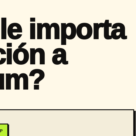
le importa
ción a
um?
PP