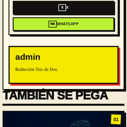
X
X
WHATSAPP
WA
admin
Redacción Tres de Dos.
TAMBIÉN SE PEGA
01