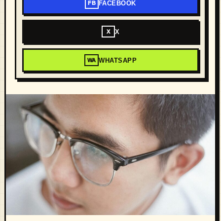
FACEBOOK
FB
X
X
WHATSAPP
WA