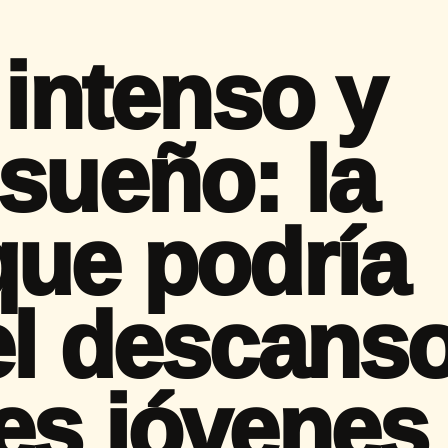
 intenso y
sueño: la
que podría
el descans
es jóvenes