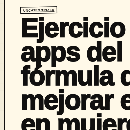
UNCATEGORIZED
Ejercicio
apps del 
fórmula 
mejorar 
en mujer