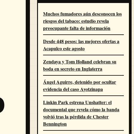
Muchos fumadores aún desconocen los
riesgos del tabaco: estudio revela
preocupante falta de información
Desde 448 pesos: las mejores ofertas a
Acapulco este agosto
Zendaya y Tom Holland celebran su
boda en secreto en Inglaterra
Ángel Aguirre, detenido por ocultar
evidencia del caso Ayotzinapa
o
Linkin Park estrena Unshatter: el
documental que revela cómo la banda
volvió tras la pérdida de Chester
Bennington