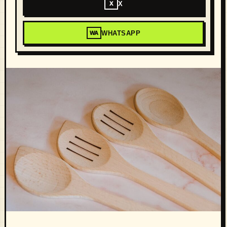
X
X
WHATSAPP
WA