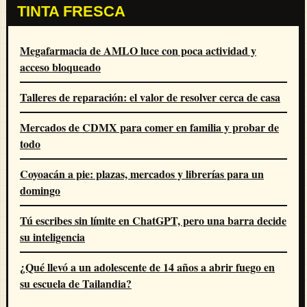
TINTA FRESCA
Megafarmacia de AMLO luce con poca actividad y
acceso bloqueado
Talleres de reparación: el valor de resolver cerca de casa
Mercados de CDMX para comer en familia y probar de
todo
Coyoacán a pie: plazas, mercados y librerías para un
domingo
Tú escribes sin límite en ChatGPT, pero una barra decide
su inteligencia
¿Qué llevó a un adolescente de 14 años a abrir fuego en
su escuela de Tailandia?