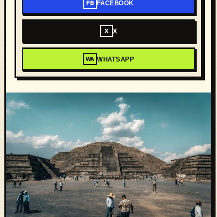
FACEBOOK
FB
X
X
WHATSAPP
WA