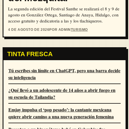
La segunda edición del Festival Santhe se realizará el 8 y 9 de
agosto en González Ortega, Santiago de Anaya, Hidalgo, con
acceso gratuito y dedicatoria a las y los tlachiqueros.
4 DE AGOSTO DE 2026
POR ADMIN
TURISMO
TINTA FRESCA
Tú escribes sin límite en ChatGPT, pero una barra decide
su inteligencia
¿Qué llevó a un adolescente de 14 años a abrir fuego en
su escuela de Tailandia?
Emjay impulsa el ‘pop pesado’: la cantante mexicana
quiere abrir camino a una nueva generación femenina