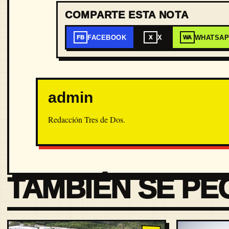
COMPARTE ESTA NOTA
FACEBOOK
X
WHATSA
FB
X
WA
admin
Redacción Tres de Dos.
TAMBIÉN SE PE