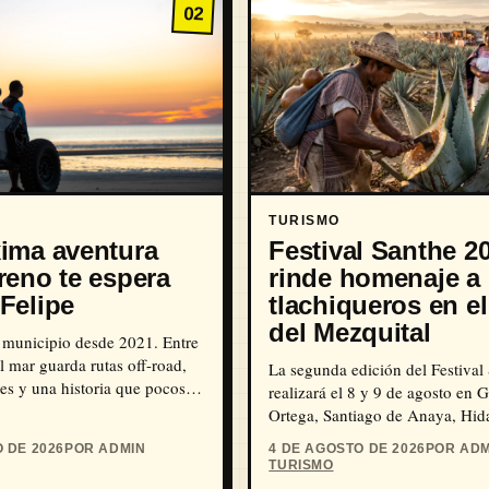
02
TURISMO
ima aventura
Festival Santhe 2
reno te espera
rinde homenaje a
Felipe
tlachiqueros en el
del Mezquital
 municipio desde 2021. Entre
l mar guarda rutas off-road,
La segunda edición del Festival
es y una historia que pocos
realizará el 8 y 9 de agosto en 
Ortega, Santiago de Anaya, Hid
acceso gratuito y dedicatoria a l
 DE 2026
POR ADMIN
4 DE AGOSTO DE 2026
POR ADM
tlachiqueros.
TURISMO