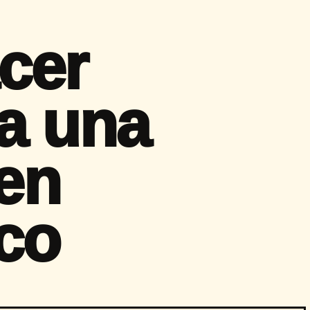
cer
a una
 en
co