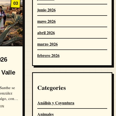
03
junio 2026
mayo 2026
abril 2026
marzo 2026
febrero 2026
026
 Valle
Categories
 Santhe se
González
algo, con
Análisis y Coyuntura
as y los
IN
Animales