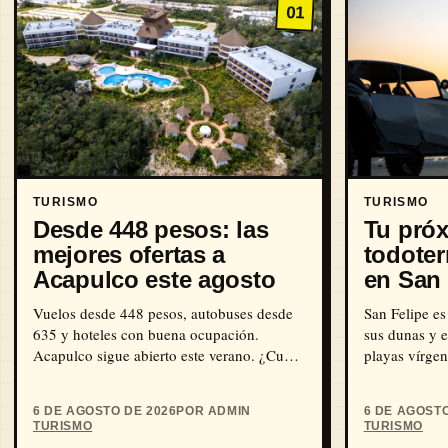
01
TURISMO
TURISMO
Desde 448 pesos: las
Tu próx
mejores ofertas a
todoter
Acapulco este agosto
en San 
Vuelos desde 448 pesos, autobuses desde
San Felipe es
635 y hoteles con buena ocupación.
sus dunas y e
Acapulco sigue abierto este verano. ¿Cuál
playas vírgen
es la mejor combinación?
conocen aún.
6 DE AGOSTO DE 2026
POR ADMIN
6 DE AGOSTO
TURISMO
TURISMO