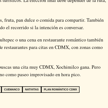
turísticos. La elección final debe depender de la ruta,
tos, fruta, pan dulce o comida para compartir. También
o el recorrido si la intención es conversar.
ultepec o una cena en restaurante romántico también
de restaurantes para citas en CDMX, con zonas como
i buscas una cita muy CDMX, Xochimilco gana. Pero
 no como paseo improvisado en hora pico.
CUEMANCO
NATIVITAS
PLAN ROMÁNTICO CDMX