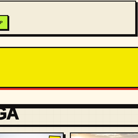
PP
GA