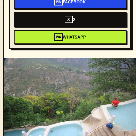
FACEBOOK
FB
X
X
WHATSAPP
WA