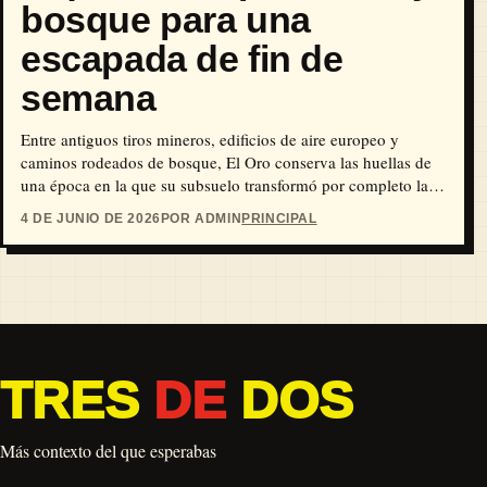
bosque para una
escapada de fin de
semana
Entre antiguos tiros mineros, edificios de aire europeo y
caminos rodeados de bosque, El Oro conserva las huellas de
una época en la que su subsuelo transformó por completo la
vida de la región. Este Pueblo Mágico del Estado de México
4 DE JUNIO DE 2026
POR ADMIN
PRINCIPAL
es una buena opción para caminar sin prisa, entrar a un
socavón, probar sabores locales y descansar junto a la Presa
Brockman.
TRES
DE
DOS
Más contexto del que esperabas