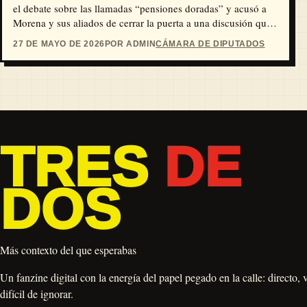
el debate sobre las llamadas “pensiones doradas” y acusó a
Morena y sus aliados de cerrar la puerta a una discusión que,
según la oposición, afecta directamente a miles de jubilados
27 DE MAYO DE 2026
POR ADMIN
CÁMARA DE DIPUTADOS
de empresas del Estado como la Comisión Federal de
Electricidad y Petróleos Mexicanos.
TRES
DE
DOS
Más contexto del que esperabas
Un fanzine digital con la energía del papel pegado en la calle: directo, 
difícil de ignorar.