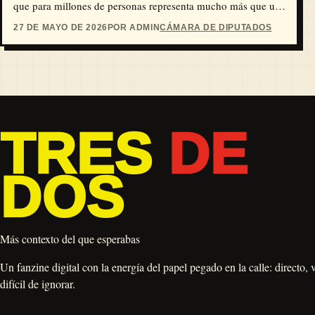
que para millones de personas representa mucho más que un
deporte. A propuesta de la diputada priista Mónica Elizabeth
27 DE MAYO DE 2026
POR ADMIN
CÁMARA DE DIPUTADOS
Sandoval Hernández, se entregaron reconocimientos a
promotores, entrenadores y organizadores que durante años
han impulsado torneos y equipos comunitarios en la Ciudad
de México y el Estado de México.
TRES
DE
DOS
Más contexto del que esperabas
Un fanzine digital con la energía del papel pegado en la calle: directo, 
difícil de ignorar.