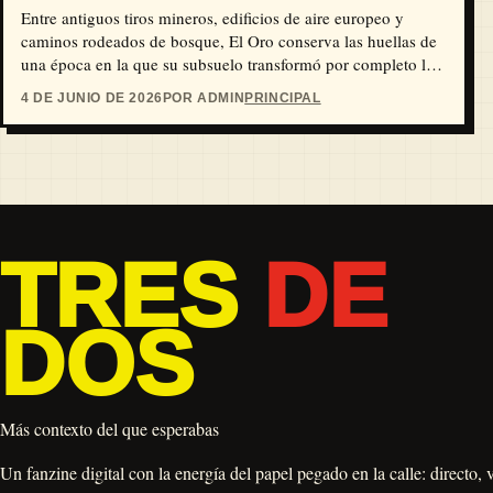
Entre antiguos tiros mineros, edificios de aire europeo y
caminos rodeados de bosque, El Oro conserva las huellas de
una época en la que su subsuelo transformó por completo la
vida de la región. Este Pueblo Mágico del Estado de México
4 DE JUNIO DE 2026
POR ADMIN
PRINCIPAL
es una buena opción para caminar sin prisa, entrar a un
socavón, probar sabores locales y descansar junto a la Presa
Brockman.
TRES
DE
DOS
Más contexto del que esperabas
Un fanzine digital con la energía del papel pegado en la calle: directo, 