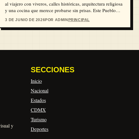
al viajero con viveros, calles históricas, arquitectura religiosa
y una cocina que merece probarse sin prisas. Este Pueblo
Mágico poblano es una buena opción para caminar, comer
3 DE JUNIO DE 2026
POR ADMIN
PRINCIPAL
cecina, subir al Cerro de San Miguel y asomarse a una de las
tradiciones culturales más importantes del estado.
SECCIONES
Inicio
Nacional
Estados
CDMX
Turismo
visual y
Deportes