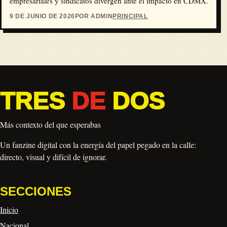
empresariales y sindicatos divergen ante el impacto en CDMX.
9 DE JUNIO DE 2026
POR ADMIN
PRINCIPAL
TRES
DE
DOS
Más contexto del que esperabas
Un fanzine digital con la energía del papel pegado en la calle:
directo, visual y difícil de ignorar.
SECCIONES
Inicio
Nacional