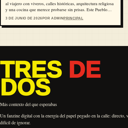
al viajero con viveros, calles históricas, arquitectura religiosa
y una cocina que merece probarse sin prisas. Este Pueblo
Mágico poblano es una buena opción para caminar, comer
3 DE JUNIO DE 2026
POR ADMIN
PRINCIPAL
cecina, subir al Cerro de San Miguel y asomarse a una de las
tradiciones culturales más importantes del estado.
TRES
DE
DOS
Más contexto del que esperabas
Un fanzine digital con la energía del papel pegado en la calle: directo, 
difícil de ignorar.