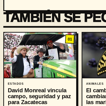
TAMBIÉN SE PE
01
ESTADOS
ANIMALES
David Monreal vincula
El camb
campo, seguridad y paz
cambia
para Zacatecas
las mar