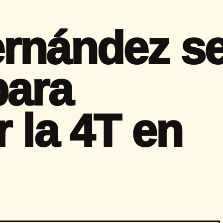
rnández s
para
 la 4T en