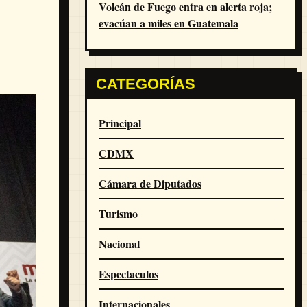
Volcán de Fuego entra en alerta roja;
evacúan a miles en Guatemala
CATEGORÍAS
Principal
CDMX
Cámara de Diputados
Turismo
Nacional
Espectaculos
Internacionales