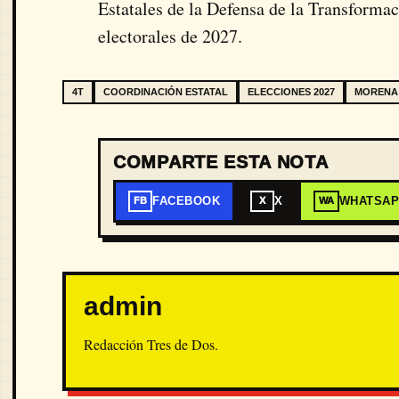
Estatales de la Defensa de la Transforma
electorales de 2027.
4T
COORDINACIÓN ESTATAL
ELECCIONES 2027
MORENA
COMPARTE ESTA NOTA
FACEBOOK
X
WHATSA
FB
X
WA
admin
Redacción Tres de Dos.