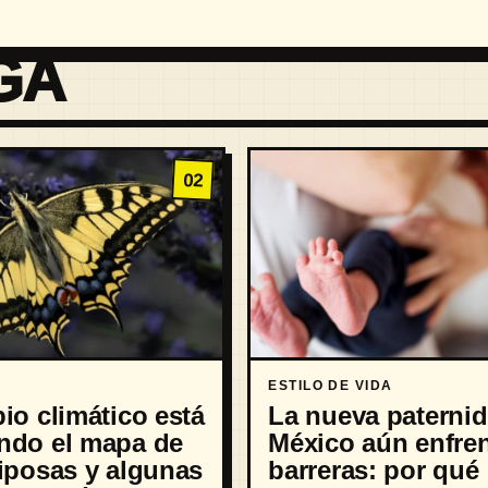
GA
02
ESTILO DE VIDA
io climático está
La nueva paterni
ndo el mapa de
México aún enfre
iposas y algunas
barreras: por qué