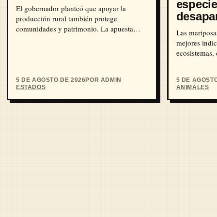
especie
El gobernador planteó que apoyar la
desapa
producción rural también protege
comunidades y patrimonio. La apuesta
Las mariposa
política ya está trazada.
mejores indic
ecosistemas,
medida que e
5 DE AGOSTO DE 2026
POR ADMIN
5 DE AGOSTO
ESTADOS
ANIMALES