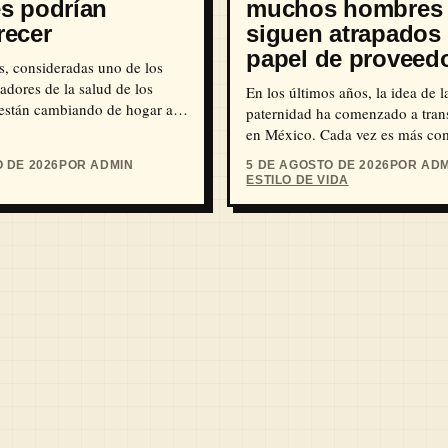
s podrían
muchos hombres
recer
siguen atrapados 
papel de proveed
s, consideradas uno de los
adores de la salud de los
En los últimos años, la idea de l
 están cambiando de hogar a
paternidad ha comenzado a tran
l planeta se…
en México. Cada vez es más co
padres acompañando…
 DE 2026
POR ADMIN
5 DE AGOSTO DE 2026
POR ADM
ESTILO DE VIDA