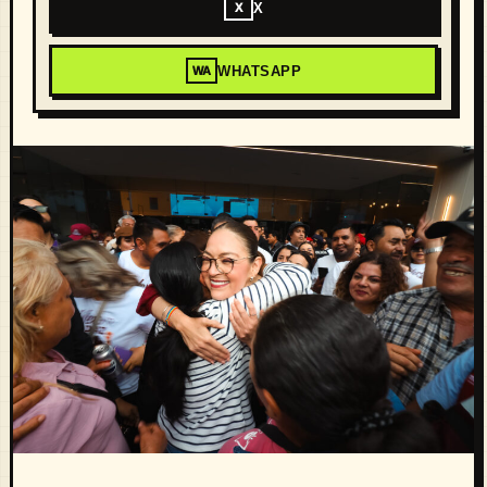
X
X
WHATSAPP
WA