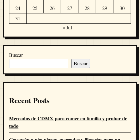
24
25
26
27
28
29
30
31
« Jul
Buscar
Buscar
Recent Posts
Mercados de CDMX para comer en familia y probar de
todo
Coyoacán a pie: plazas, mercados y librerías para un