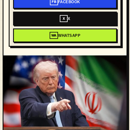
FACEBOOK
FB
X
X
WHATSAPP
WA