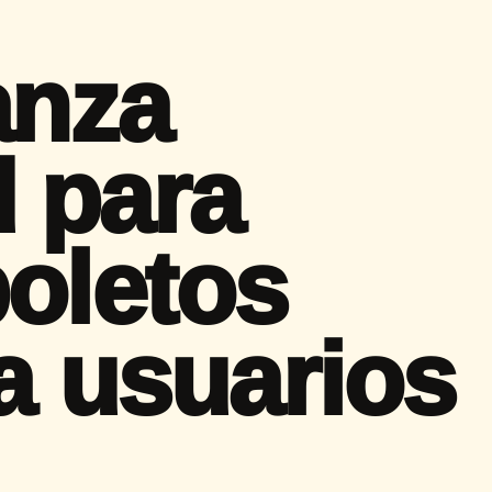
anza
 para
boletos
a usuarios