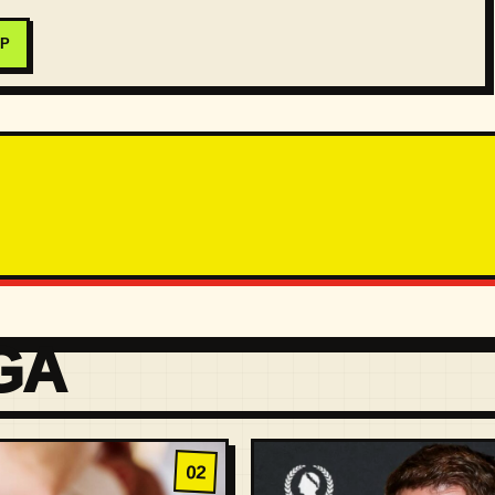
PP
GA
02