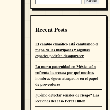
Buscar
Recent Posts
El cambio climático está cambiando el
mapa de las mariposas y algunas
especies podrían desaparecer
La nueva paternidad en México aún
enfrenta barreras: por qué muchos
hombres siguen atrapados en el papel
de proveedores
¿Cómo detectar señales de riesgo? Las
lecciones del caso Perez Hilton