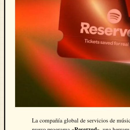
La compañía global de servicios de músi
«Reserved»
nuevo programa
, una herram