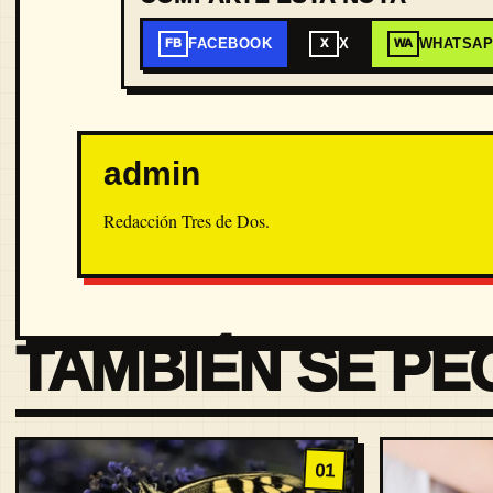
FACEBOOK
X
WHATSA
FB
X
WA
admin
Redacción Tres de Dos.
TAMBIÉN SE PE
01