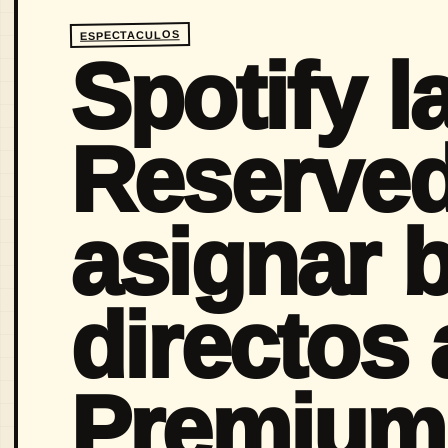
ESPECTACULOS
Spotify l
Reserved
asignar 
directos 
Premium