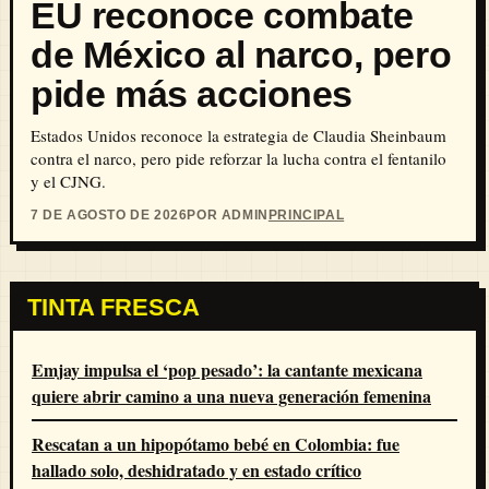
EU reconoce combate
de México al narco, pero
pide más acciones
Estados Unidos reconoce la estrategia de Claudia Sheinbaum
contra el narco, pero pide reforzar la lucha contra el fentanilo
y el CJNG.
7 DE AGOSTO DE 2026
POR ADMIN
PRINCIPAL
TINTA FRESCA
Emjay impulsa el ‘pop pesado’: la cantante mexicana
quiere abrir camino a una nueva generación femenina
Rescatan a un hipopótamo bebé en Colombia: fue
hallado solo, deshidratado y en estado crítico