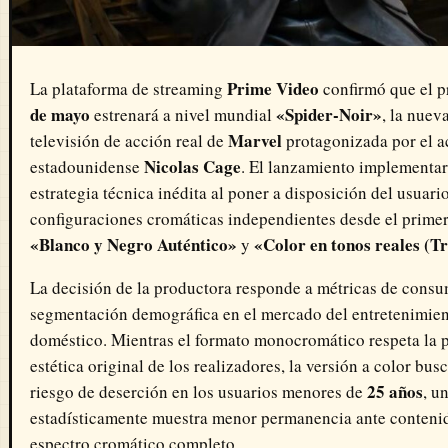
Prime Video
La plataforma de streaming
confirmó que el 
de mayo
«Spider-Noir»
estrenará a nivel mundial
, la nuev
Marvel
televisión de acción real de
protagonizada por el a
Nicolas Cage
estadounidense
. El lanzamiento implementa
estrategia técnica inédita al poner a disposición del usuari
configuraciones cromáticas independientes desde el primer
«Blanco y Negro Auténtico»
«Color en tonos reales (T
y
La decisión de la productora responde a métricas de consu
segmentación demográfica en el mercado del entretenimie
doméstico. Mientras el formato monocromático respeta la 
estética original de los realizadores, la versión a color busc
25 años
riesgo de deserción en los usuarios menores de
, u
estadísticamente muestra menor permanencia ante conteni
espectro cromático completo.