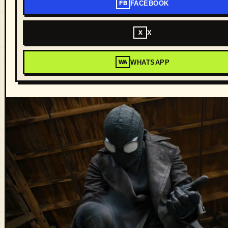
FACEBOOK
FB
X
X
WHATSAPP
WA