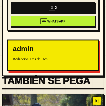
X
X
WHATSAPP
WA
admin
Redacción Tres de Dos.
TAMBIÉN SE PEGA
01