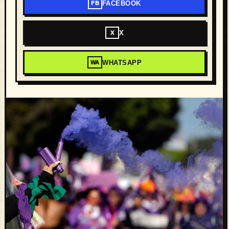
FACEBOOK
FB
X
X
WHATSAPP
WA