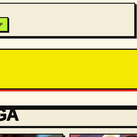
PP
GA