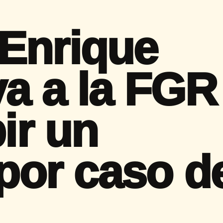
Enrique
va a la FGR
bir un
 por caso d