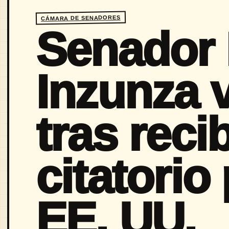
CÁMARA DE SENADORES
Senador 
Inzunza 
tras reci
citatorio
EE. UU.