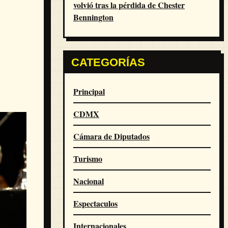
volvió tras la pérdida de Chester
Bennington
CATEGORÍAS
Principal
CDMX
Cámara de Diputados
Turismo
Nacional
Espectaculos
Internacionales