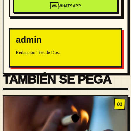
WHATSAPP
WA
admin
Redacción Tres de Dos.
TAMBIÉN SE PEGA
01