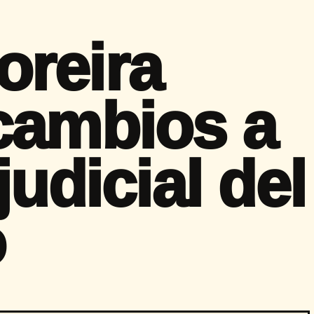
reira
cambios a
judicial del
o