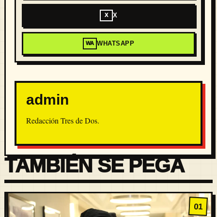
X
X
WHATSAPP
WA
admin
Redacción Tres de Dos.
TAMBIÉN SE PEGA
01