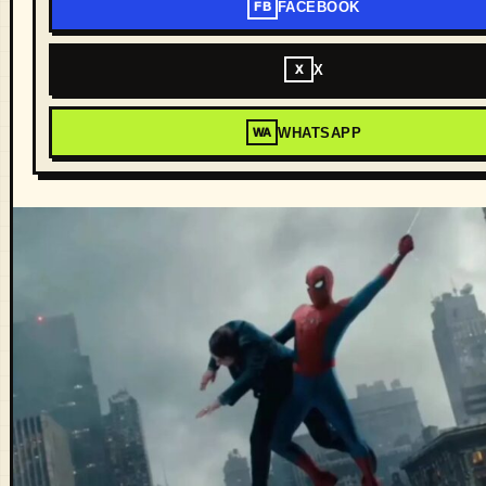
FACEBOOK
FB
X
X
WHATSAPP
WA