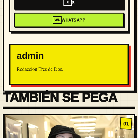
X
X
WHATSAPP
WA
admin
Redacción Tres de Dos.
TAMBIÉN SE PEGA
01