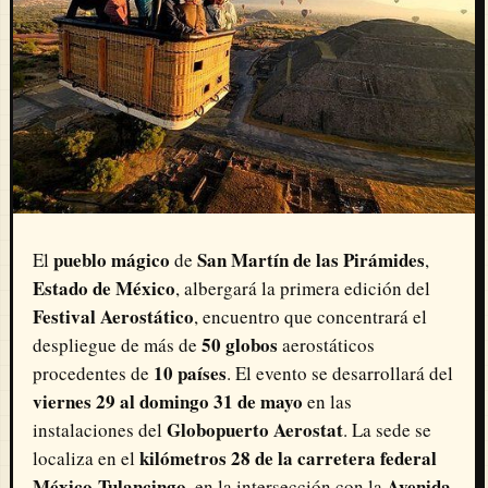
pueblo mágico
San Martín de las Pirámides
El
de
,
Estado de México
, albergará la primera edición del
Festival Aerostático
, encuentro que concentrará el
50 globos
despliegue de más de
aerostáticos
10 países
procedentes de
. El evento se desarrollará del
viernes 29 al domingo 31 de mayo
en las
Globopuerto Aerostat
instalaciones del
. La sede se
kilómetros 28 de la carretera federal
localiza en el
México-Tulancingo
Avenida
, en la intersección con la