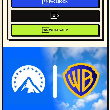
FACEBOOK
FB
X
X
WHATSAPP
WA