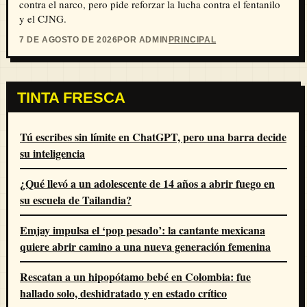
contra el narco, pero pide reforzar la lucha contra el fentanilo
y el CJNG.
7 DE AGOSTO DE 2026
POR ADMIN
PRINCIPAL
TINTA FRESCA
Tú escribes sin límite en ChatGPT, pero una barra decide
su inteligencia
¿Qué llevó a un adolescente de 14 años a abrir fuego en
su escuela de Tailandia?
Emjay impulsa el ‘pop pesado’: la cantante mexicana
quiere abrir camino a una nueva generación femenina
Rescatan a un hipopótamo bebé en Colombia: fue
hallado solo, deshidratado y en estado crítico