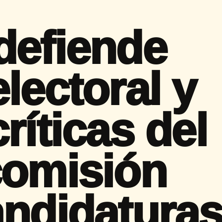
defiende
lectoral y
ríticas del
comisión
andidatura