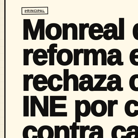
PRINCIPAL
Monreal 
reforma e
rechaza c
INE por 
contra c