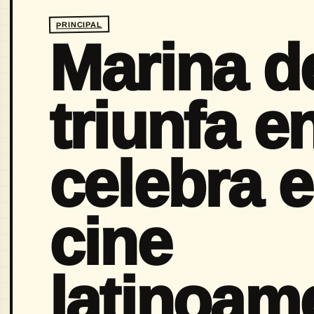
PRINCIPAL
Marina d
triunfa 
celebra e
cine
latinoam