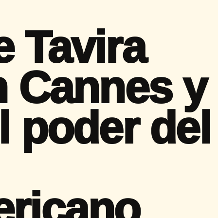
e Tavira
en Cannes y
l poder del
ericano