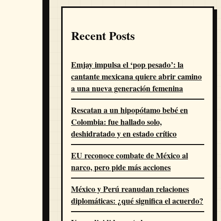
Recent Posts
Emjay impulsa el ‘pop pesado’: la
cantante mexicana quiere abrir camino
a una nueva generación femenina
Rescatan a un hipopótamo bebé en
Colombia: fue hallado solo,
deshidratado y en estado crítico
EU reconoce combate de México al
narco, pero pide más acciones
México y Perú reanudan relaciones
diplomáticas: ¿qué significa el acuerdo?