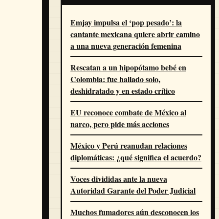
Emjay impulsa el ‘pop pesado’: la
cantante mexicana quiere abrir camino
a una nueva generación femenina
Rescatan a un hipopótamo bebé en
Colombia: fue hallado solo,
deshidratado y en estado crítico
EU reconoce combate de México al
narco, pero pide más acciones
México y Perú reanudan relaciones
diplomáticas: ¿qué significa el acuerdo?
Voces divididas ante la nueva
Autoridad Garante del Poder Judicial
Muchos fumadores aún desconocen los