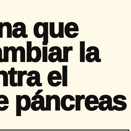
ína que
ambiar la
tra el
e páncreas