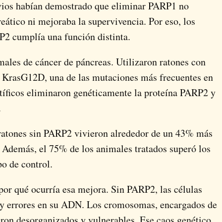
vios habían demostrado que eliminar PARP1 no
eático ni mejoraba la supervivencia. Por eso, los
P2 cumplía una función distinta.
males de cáncer de páncreas. Utilizaron ratones con
os KrasG12D, una de las mutaciones más frecuentes en
tíficos eliminaron genéticamente la proteína PARP2 y
.
 ratones sin PARP2 vivieron alrededor de un 43% más
. Además, el 75% de los animales tratados superó los
po de control.
por qué ocurría esa mejora. Sin PARP2, las células
y errores en su ADN. Los cromosomas, encargados de
ron desorganizados y vulnerables. Ese caos genético