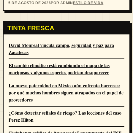
5 DE AGOSTO DE 2026
POR ADMIN
ESTILO DE VIDA
TINTA FRESCA
David Monreal vincula campo, seguridad y paz para
Zacatecas
El cambio climático está cambiando el mapa de las
mariposas y algunas especies podrían desaparecer
La nueva paternidad en México aún enfrenta barreras:
por qué muchos hombres siguen atrapados en el papel de
proveedores
¿Cómo detectar señales de riesgo? Las lecciones del caso
Perez Hilton
Sheinbaum califica de “exagerado” presupuesto del INE