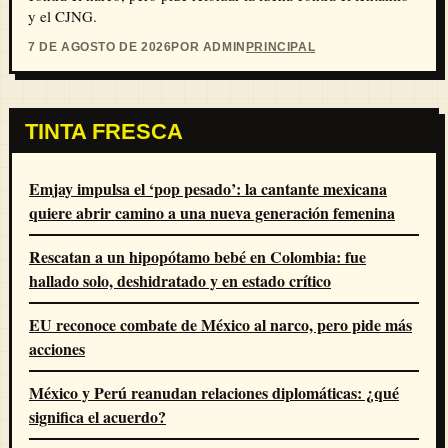
y el CJNG.
7 DE AGOSTO DE 2026
POR ADMIN
PRINCIPAL
TINTA FRESCA
Emjay impulsa el ‘pop pesado’: la cantante mexicana
quiere abrir camino a una nueva generación femenina
Rescatan a un hipopótamo bebé en Colombia: fue
hallado solo, deshidratado y en estado crítico
EU reconoce combate de México al narco, pero pide más
acciones
México y Perú reanudan relaciones diplomáticas: ¿qué
significa el acuerdo?