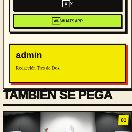
X
X
WHATSAPP
WA
admin
Redacción Tres de Dos.
TAMBIÉN SE PEGA
01