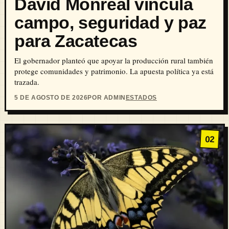
David Monreal vincula
campo, seguridad y paz
para Zacatecas
El gobernador planteó que apoyar la producción rural también
protege comunidades y patrimonio. La apuesta política ya está
trazada.
5 DE AGOSTO DE 2026
POR ADMIN
ESTADOS
02