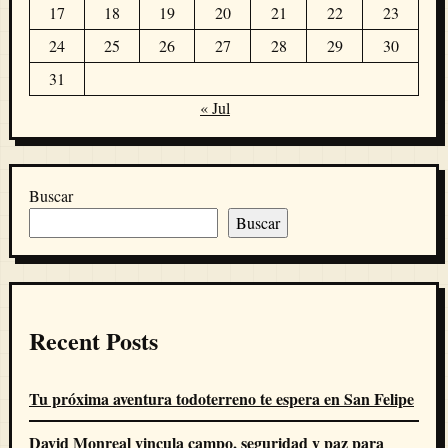
17
18
19
20
21
22
23
24
25
26
27
28
29
30
31
« Jul
Buscar
Buscar
Recent Posts
Tu próxima aventura todoterreno te espera en San Felipe
David Monreal vincula campo, seguridad y paz para