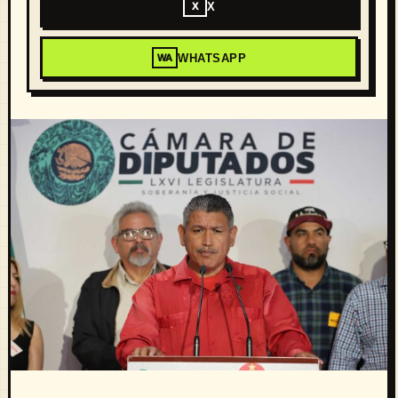
X
X
WHATSAPP
WA