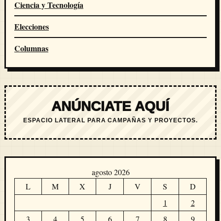
Ciencia y Tecnología
Elecciones
Columnas
ANÚNCIATE AQUÍ
ESPACIO LATERAL PARA CAMPAÑAS Y PROYECTOS.
agosto 2026
L
M
X
J
V
S
D
1
2
3
4
5
6
7
8
9