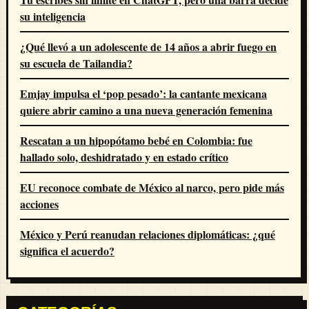
su inteligencia
¿Qué llevó a un adolescente de 14 años a abrir fuego en
su escuela de Tailandia?
Emjay impulsa el ‘pop pesado’: la cantante mexicana
quiere abrir camino a una nueva generación femenina
Rescatan a un hipopótamo bebé en Colombia: fue
hallado solo, deshidratado y en estado crítico
EU reconoce combate de México al narco, pero pide más
acciones
México y Perú reanudan relaciones diplomáticas: ¿qué
significa el acuerdo?