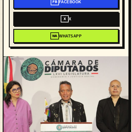
FACEBOOK
FB
X
X
WHATSAPP
WA