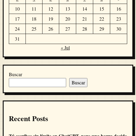
10
11
12
13
14
15
16
17
18
19
20
21
22
23
24
25
26
27
28
29
30
31
« Jul
Buscar
Buscar
Recent Posts
Tú escribes sin límite en ChatGPT, pero una barra decide